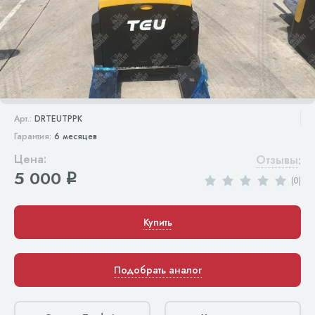
Арт.:
DRTEUTPPK
Гарантия:
6 месяцев
Цена:
Отзывы
:
5 000
q
(0)
Купить
Подобрать аналог