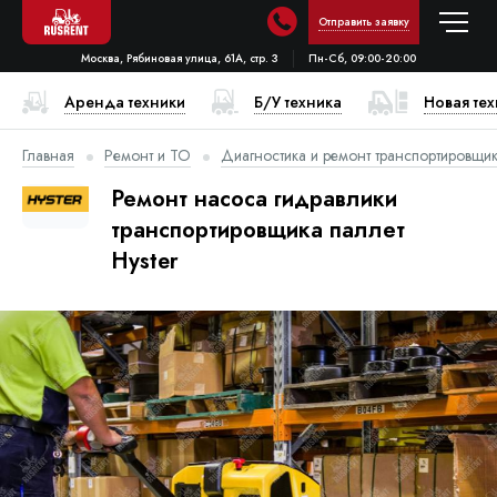
Отправить заявку
Москва, Рябиновая улица, 61А, стр. 3
Пн-Сб, 09:00-20:00
Аренда техники
Б/У техника
Новая те
Главная
Ремонт и ТО
Диагностика и ремонт транспортировщик
Ремонт насоса гидравлики
транспортировщика паллет
Hyster