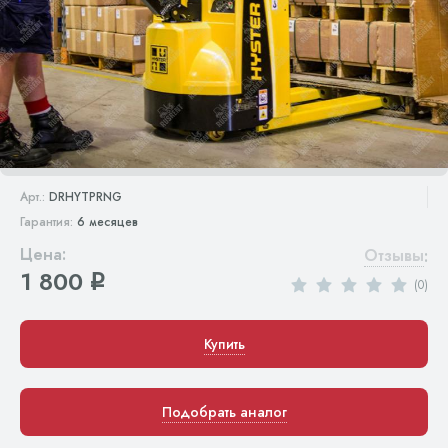
Арт.:
DRHYTPRNG
Гарантия:
6 месяцев
Цена:
Отзывы
:
1 800
q
(0)
Купить
Подобрать аналог