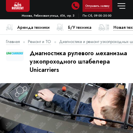
Отправить заявку
Москва, Рябиновая улица, 61А, стр. 3
Пн-Сб, 09:00-20:00
Аренда техники
Б/У техника
Новая те
Главная
Ремонт и ТО
Диагностика и ремонт узкопроходных ш
Диагностика рулевого механизма
узкопроходного штабелера
Unicarriers