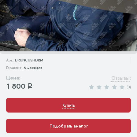
Арт.:
DRUNCUSHDRM
Гарантия:
6 месяцев
Цена:
Отзывы
:
1 800
q
(0)
Купить
Подобрать аналог