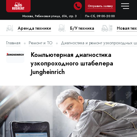
Отправить заявку
Москва, Рябиновая улица, 61А, стр. 3
Пн-Сб, 09:00-20:00
Аренда техники
Б/У техника
Новая те
Главная
Ремонт и ТО
Диагностика и ремонт узкопроходных ш
Компьютерная диагностика
узкопроходного штабелера
Jungheinrich