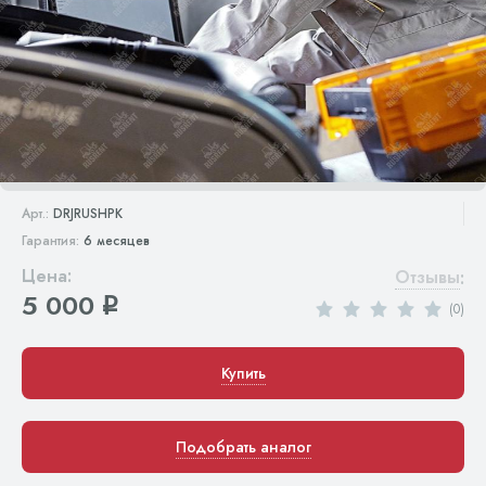
Арт.:
DRJRUSHPK
Гарантия:
6 месяцев
Цена:
Отзывы
:
5 000
q
(0)
Купить
Подобрать аналог