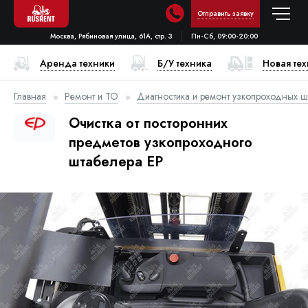
Отправить заявку
Москва, Рябиновая улица, 61А, стр. 3
Пн-Сб, 09:00-20:00
Аренда техники
Б/У техника
Новая те
Главная
Ремонт и ТО
Диагностика и ремонт узкопроходных ш
Очистка от посторонних
предметов узкопроходного
штабелера EP