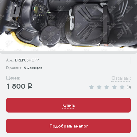
Арт.:
DREPUSHOPP
Гарантия:
6 месяцев
Цена:
Отзывы
:
1 800
q
(0)
Купить
Подобрать аналог