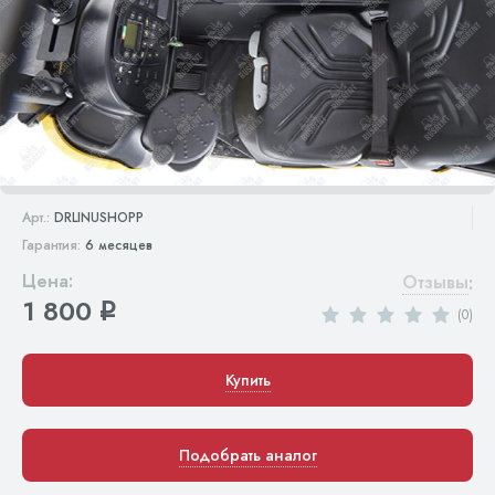
Арт.:
DRLINUSHOPP
Гарантия:
6 месяцев
Цена:
Отзывы
:
1 800
q
(0)
Купить
Подобрать аналог