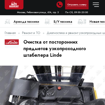
Отправить заявку
Москва, Рябиновая улица, 61А, стр. 3
Пн-Сб, 09:00-20:00
Аренда техники
Б/У техника
Новая те
Главная
Ремонт и ТО
Диагностика и ремонт узкопроходных ш
Очистка от посторонних
предметов узкопроходного
штабелера Linde