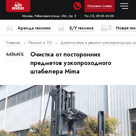
Отправить заявку
Москва, Рябиновая улица, 61А, стр. 3
Пн-Сб, 09:00-20:00
Аренда техники
Б/У техника
Новая те
Главная
Ремонт и ТО
Диагностика и ремонт узкопроходных ш
Очистка от посторонних
предметов узкопроходного
штабелера Mima