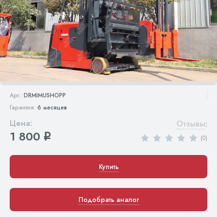
Арт.:
DRMIMUSHOPP
Гарантия:
6 месяцев
Цена:
Отзывы
:
1 800
q
(0)
Купить
Подобрать аналог