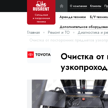
О компании
Клиенты
Пр
Складская
Аренда техники
Б/У техник
и погрузочная
техника
Дополнительное оборудова
Главная
Ремонт и ТО
Диагностика и р
Очистка от посторонних предметов узкоп
Очистка от
узкопроход