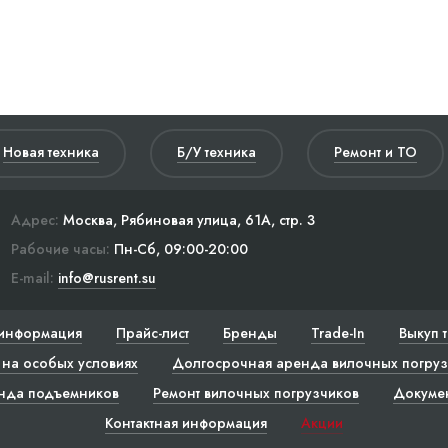
Новая техника
Б/У техника
Ремонт и ТО
Адрес:
Москва, Рябиновая улица, 61А, стр. 3
Рабочие часы:
Пн-Сб, 09:00-20:00
E-mail:
info@rusrent.su
информация
Прайс-лист
Бренды
Trade-In
Выкуп 
на особых условиях
Долгосрочная аренда вилочных погруз
нда подъемников
Ремонт вилочных погрузчиков
Докуме
Контактная информация
Акции