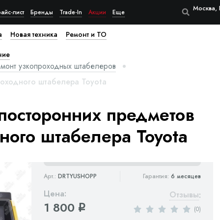
Москва, 
айс-лист
Бренды
Trade-In
Акции
Еще
а
Новая техника
Ремонт и ТО
ние
емонт узкопроходных штабелеров
роходного штабелера Toyota
 посторонних предметов
ного штабелера Toyota
Арт.:
DRTYUSHOPP
Гарантия:
6 месяцев
Цена:
Отзывы
:
1 800
q
(0)