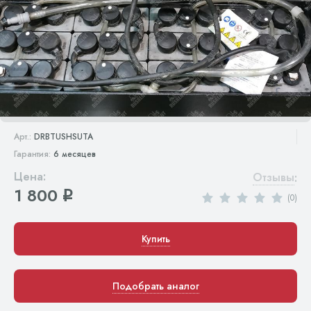
Арт.:
DRBTUSHSUTA
Гарантия:
6 месяцев
Цена:
Отзывы
:
1 800
q
(0)
Купить
Подобрать аналог