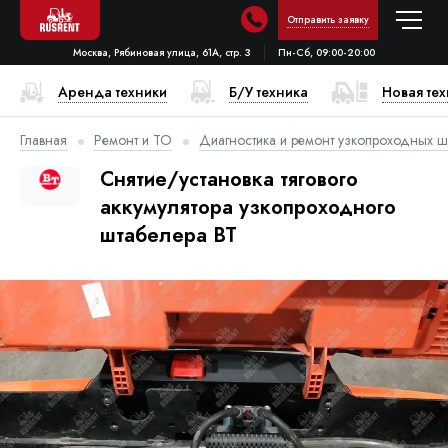
Отправить заявку
Москва, Рябиновая улица, 61А, стр. 3
Пн-Сб, 09:00-20:00
Аренда техники
Б/У техника
Новая те
Главная
Ремонт и ТО
Диагностика и ремонт узкопроходных ш
Снятие/установка тягового
аккумулятора узкопроходного
штабелера BT