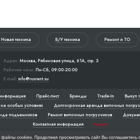
Новая техника
Б/У техника
Ремонт и ТО
Адрес:
Москва, Рябиновая улица, 61А, стр. 3
Рабочие часы:
Пн-Сб, 09:00-20:00
E-mail:
info@rusrent.su
информация
Прайс-лист
Бренды
Trade-In
Выкуп 
на особых условиях
Долгосрочная аренда вилочных погруз
нда подъемников
Ремонт вилочных погрузчиков
Докуме
Контактная информация
Акции
 файлы cookies. Продолжая просматривать сайт Вы соглашаетесь 