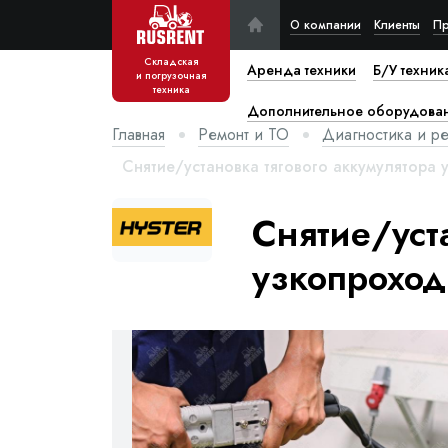
О компании
Клиенты
Пр
Складская
Аренда техники
Б/У техник
и погрузочная
техника
Дополнительное оборудова
Главная
Ремонт и ТО
Диагностика и р
Снятие/установка тягового аккумулятора 
Снятие/уст
узкопроход