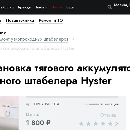
Москва, 
айс-лист
Бренды
Trade-In
Акции
Еще
а
Новая техника
Ремонт и ТО
ние
емонт узкопроходных штабелеров
узкопроходного штабелера Hyster
ановка тягового аккумулят
ного штабелера Hyster
Арт.:
DRHYUSHSUTA
Гарантия:
6 месяцев
Цена:
Отзывы
:
1 800
q
(0)