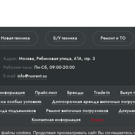
Новая техника
Б/У техника
Ремонт и ТО
Адрес:
Москва, Рябиновая улица, 61А, стр. 3
Рабочие часы:
Пн-Сб, 09:00-20:00
E-mail:
info@rusrent.su
информация
Прайс-лист
Бренды
Trade-In
Выкуп 
на особых условиях
Долгосрочная аренда вилочных погруз
нда подъемников
Ремонт вилочных погрузчиков
Докуме
Контактная информация
Акции
 файлы cookies. Продолжая просматривать сайт Вы соглашаетесь 