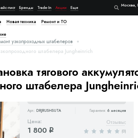
Москва, 
айс-лист
Бренды
Trade-In
Акции
Еще
а
Новая техника
Ремонт и ТО
ние
емонт узкопроходных штабелеров
узкопроходного штабелера Jungheinrich
ановка тягового аккумулят
ного штабелера Jungheinri
Арт.:
DRJRUSHSUTA
Гарантия:
6 месяцев
Цена:
Отзывы
:
1 800
q
(0)