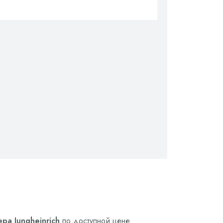
ра Jungheinrich
по доступной цене.