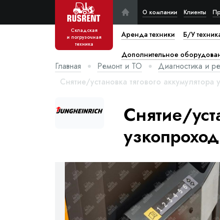
О компании
Клиенты
Пр
Складская
Аренда техники
Б/У техник
и погрузочная
техника
Дополнительное оборудова
Главная
Ремонт и ТО
Диагностика и р
Снятие/установка тягового аккумулятора 
Снятие/уст
узкопроход