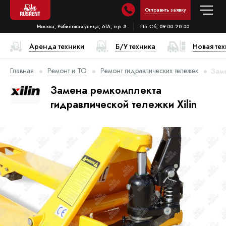
Отправить заявку
Москва, Рябиновая улица, 61А, стр. 3
Пн-Сб, 09:00-20:00
Аренда техники
Б/У техника
Новая те
Главная
Ремонт и ТО
Ремонт гидравлических тележек
Заме
Замена ремкомплекта
гидравлической тележки Xilin