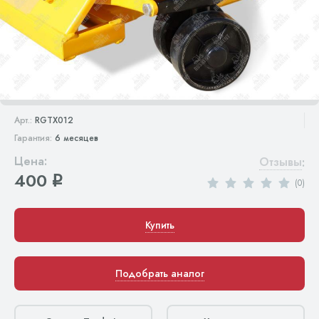
Арт.:
RGTX012
Гарантия:
6 месяцев
Цена:
Отзывы
:
400
q
(0)
Купить
Подобрать аналог