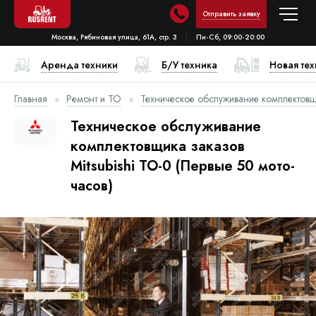
Отправить заявку
Москва, Рябиновая улица, 61А, стр. 3
Пн-Сб, 09:00-20:00
Аренда техники
Б/У техника
Новая те
Главная
Ремонт и ТО
Техническое обслуживание комплектовщ
Техническое обслуживание
комплектовщика заказов
Mitsubishi ТО-0 (Первые 50 мото-
часов)