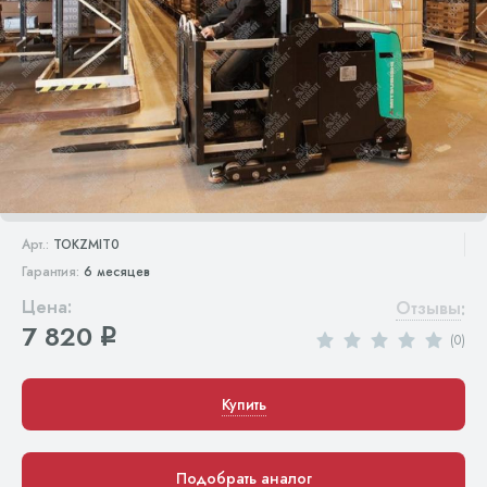
Арт.:
TOKZMIT0
Гарантия:
6 месяцев
Цена:
Отзывы
:
7 820
q
(0)
Купить
Подобрать аналог