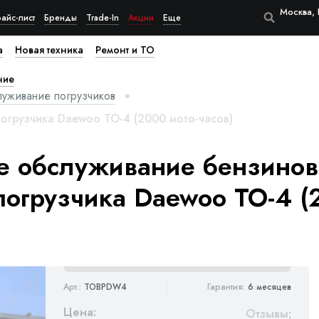
Москва, 
айс-лист
Бренды
Trade-In
Акции
Еще
а
Новая техника
Ремонт и ТО
ние
луживание погрузчиков
огрузчика Daewoo ТО-4 (2000 мото-часов)
е обслуживание бензинов
погрузчика Daewoo ТО-4 (
Арт.:
TOBPDW4
Гарантия:
6 месяцев
Цена:
Отзывы
: