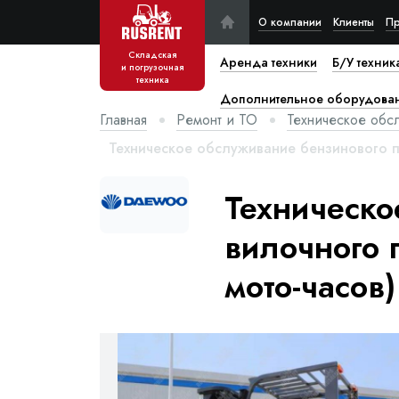
О компании
Клиенты
Пр
Складская
Аренда техники
Б/У техник
и погрузочная
техника
Дополнительное оборудова
Главная
Ремонт и ТО
Техническое обс
Техническое обслуживание бензинового п
Техническо
вилочного 
мото-часов)