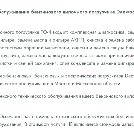
бслуживание бензинового вилочного погрузчика Daewoo
очного погрузчика ТО-4 входит: комплексная диагностика, з
фильтра, замена масла и фильтра АКПП, очистка и замена за
системы обратной магистрали, очистка и замена сапуна бак
рузчика, замена масла ведущего моста, а также при наличии:
чистки и свечей зажигания, слив конденсата и замена фильтр
аз-бензиновых, бензиновых и электрических погрузчиков Da
ическое обслуживание в Москве и Московской области.
лексного технического обслуживания вашего бензинового вило
. Окончательная стоимость технического обслуживания бензин
рудования. В стоимость услуги НЕ включается стоимость запа