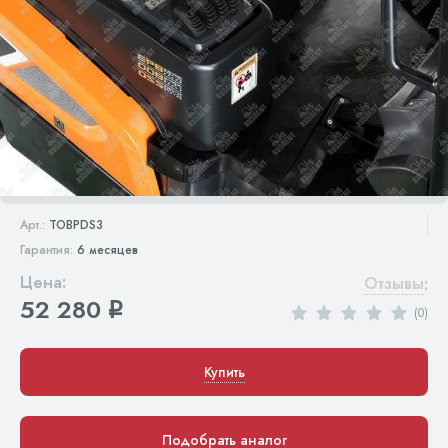
Арт.:
TOBPDS3
Гарантия:
6 месяцев
Цена:
Отзывы
:
52 280
q
(0)
Купить
Подобрать аналог