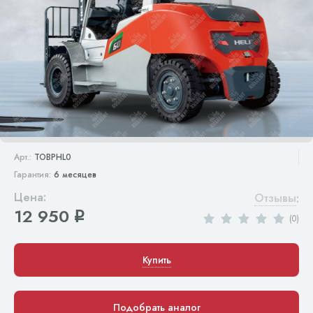
Арт.:
TOBPHL0
Гарантия:
6 месяцев
Цена:
Отзывы
:
12 950
q
(0)
Купить
Подобрать аналог