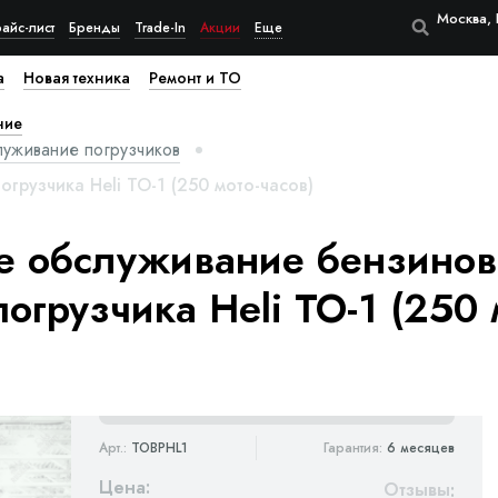
Москва, 
айс-лист
Бренды
Trade-In
Акции
Еще
а
Новая техника
Ремонт и ТО
ние
луживание погрузчиков
грузчика Heli ТО-1 (250 мото-часов)
е обслуживание бензинов
огрузчика Heli ТО-1 (250 
Арт.:
TOBPHL1
Гарантия:
6 месяцев
Цена:
Отзывы
: