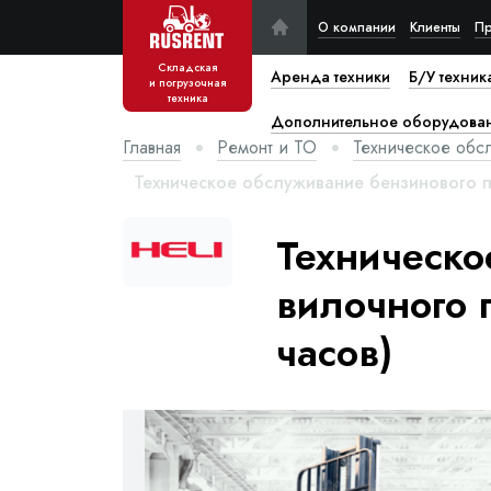
О компании
Клиенты
Пр
Складская
Аренда техники
Б/У техник
и погрузочная
техника
Дополнительное оборудова
Главная
Ремонт и ТО
Техническое обс
Техническое обслуживание бензинового по
Техническо
вилочного п
часов)