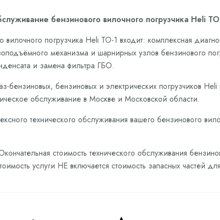
служивание бензинового вилочного погрузчика Heli ТО-
 вилочного погрузчика Heli ТО-1 входит: комплексная диагн
зоподъёмного механизма и шарнирных узлов бензинового погр
онденсата и замена фильтра ГБО.
аз-бензиновых, бензиновых и электрических погрузчиков Hel
ическое обслуживание в Москве и Московской области.
ексного технического обслуживания вашего бензинового вилоч
 Окончательная стоимость технического обслуживания бензинов
стоимость услуги НЕ включается стоимость запасных частей д