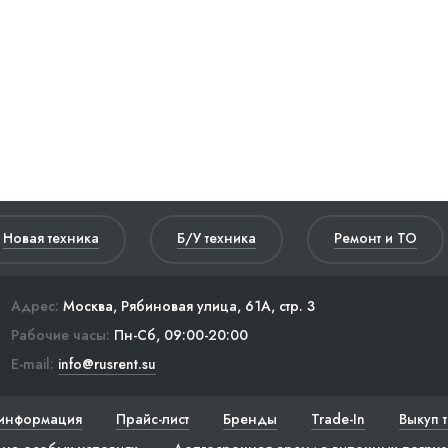
Новая техника
Б/У техника
Ремонт и ТО
Адрес:
Москва, Рябиновая улица, 61А, стр. 3
Рабочие часы:
Пн-Сб, 09:00-20:00
E-mail:
info@rusrent.su
информация
Прайс-лист
Бренды
Trade-In
Выкуп 