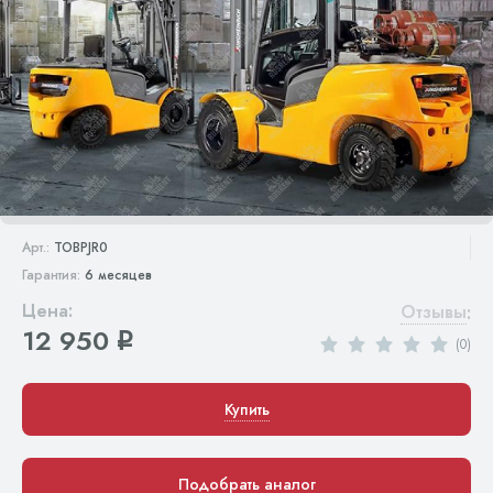
Арт.:
TOBPJR0
Гарантия:
6 месяцев
Цена:
Отзывы
:
12 950
q
(0)
Купить
Подобрать аналог