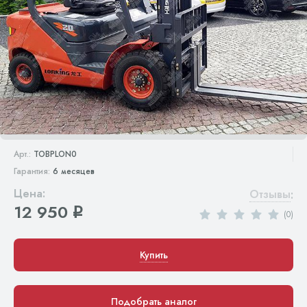
Арт.:
TOBPLON0
Гарантия:
6 месяцев
Цена:
Отзывы
:
12 950
q
(0)
Купить
Подобрать аналог