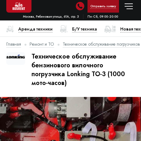
Отправить заявку
Москва, Рябиновая улица, 61А, стр. 3
Пн-Сб, 09:00-20:00
Аренда техники
Б/У техника
Новая те
Главная
Ремонт и ТО
Техническое обслуживание погрузчиков
Техническое обслуживание
бензинового вилочного
погрузчика Lonking ТО-3 (1000
мото-часов)