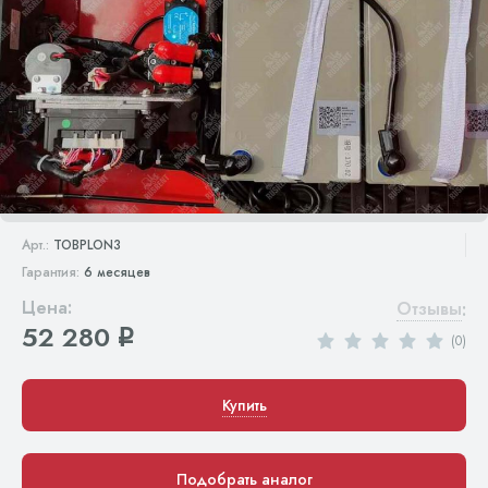
Арт.:
TOBPLON3
Гарантия:
6 месяцев
Цена:
Отзывы
:
52 280
q
(0)
Купить
Подобрать аналог