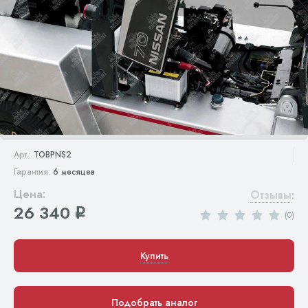
Арт.:
TOBPNS2
Гарантия:
6 месяцев
Цена:
Отзывы
:
26 340
q
(0)
Купить
Подобрать аналог