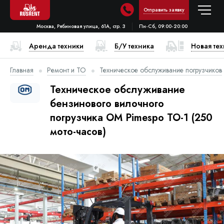
Отправить заявку
Москва, Рябиновая улица, 61А, стр. 3
Пн-Сб, 09:00-20:00
Аренда техники
Б/У техника
Новая те
Главная
Ремонт и ТО
Техническое обслуживание погрузчиков
Техническое обслуживание
бензинового вилочного
погрузчика OM Pimespo ТО-1 (250
мото-часов)