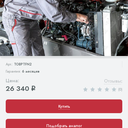
Арт.:
TOBPTFN2
Гарантия:
6 месяцев
Цена:
Отзывы
:
26 340
q
(0)
Купить
Подобрать аналог