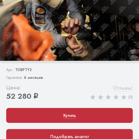
Арт.:
TOBPTY3
Гарантия:
6 месяцев
Цена:
Отзывы
:
52 280
q
(0)
Купить
Подобрать аналог