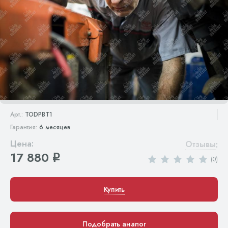
Арт.:
TODPBT1
Гарантия:
6 месяцев
Цена:
Отзывы
:
17 880
q
(0)
Купить
Подобрать аналог