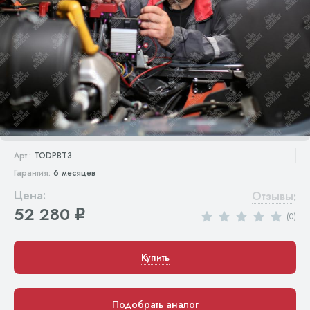
Арт.:
TODPBT3
Гарантия:
6 месяцев
Цена:
Отзывы
:
52 280
q
(0)
Купить
Подобрать аналог