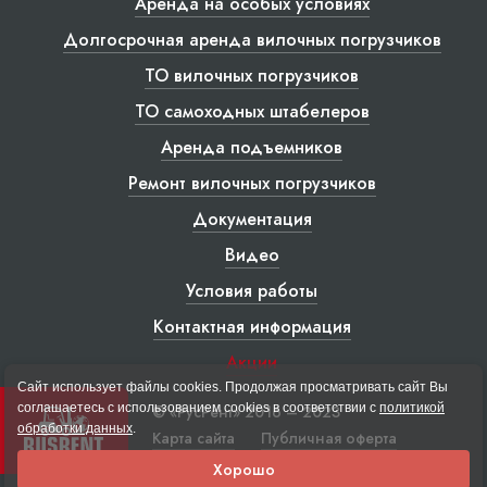
Аренда на особых условиях
Долгосрочная аренда вилочных погрузчиков
ТО вилочных погрузчиков
ТО самоходных штабелеров
Аренда подъемников
Ремонт вилочных погрузчиков
Документация
Видео
Условия работы
Контактная информация
Акции
Сайт использует файлы cookies. Продолжая просматривать сайт Вы
соглашаетесь с использованием cookies в соответствии с
политикой
© «РусРент» 2016 – 2023
обработки данных
.
Карта сайта
Публичная оферта
Хорошо