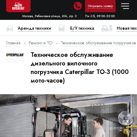
Отправить заявку
Москва, Рябиновая улица, 61А, стр. 3
Пн-Сб, 09:00-20:00
Аренда техники
Б/У техника
Новая те
Главная
Ремонт и ТО
Техническое обслуживание погрузчиков
Техническое обслуживание
дизельного вилочного
погрузчика Caterpillar ТО-3 (1000
мото-часов)