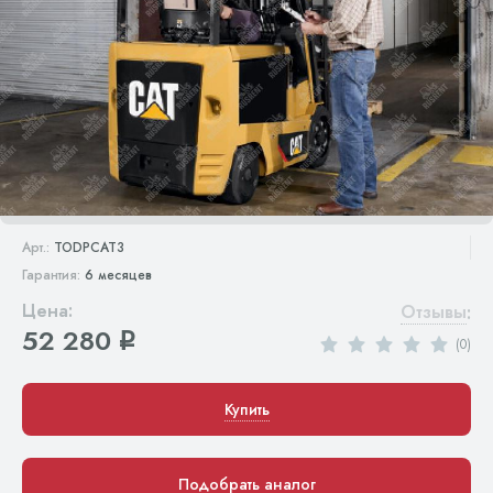
Арт.:
TODPCAT3
Гарантия:
6 месяцев
Цена:
Отзывы
:
52 280
q
(0)
Купить
Подобрать аналог