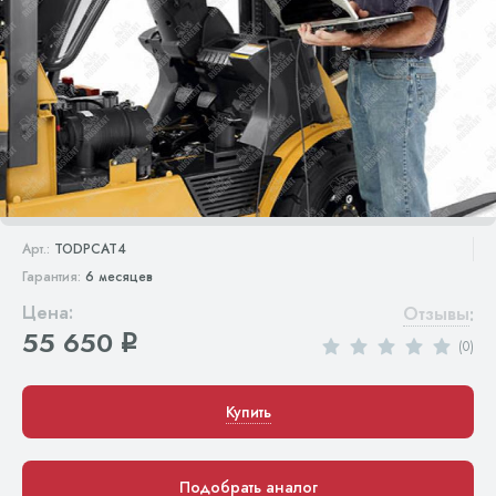
Арт.:
TODPCAT4
Гарантия:
6 месяцев
Цена:
Отзывы
:
55 650
q
(0)
Купить
Подобрать аналог