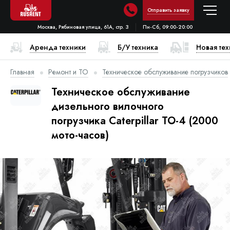
Отправить заявку
Москва, Рябиновая улица, 61А, стр. 3
Пн-Сб, 09:00-20:00
Аренда техники
Б/У техника
Новая те
Главная
Ремонт и ТО
Техническое обслуживание погрузчиков
Техническое обслуживание
дизельного вилочного
погрузчика Caterpillar ТО-4 (2000
мото-часов)