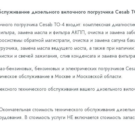
бслуживание дизельного вилочного погрузчика Cesab ТО
чного погрузчика Cesab ТО-4 входит: комплексная диагност
фильтра, замена масла и фильтра АКПП, очистка и замена за
системы обратной магистрали, очистка и замена сапуна бак
узчика, замена масла ведущего моста, а также при наличии: 
чистки и свечей зажигания, слив конденсата и замена фильтр
аз-бензиновых, бензиновых и электрических погрузчиков Ce
ическое обслуживание в Москве и Московской области.
лексного технического обслуживания вашего дизельного вилоч
 Окончательная стоимость технического обслуживания дизель
рудования. В стоимость услуги НЕ включается стоимость запа