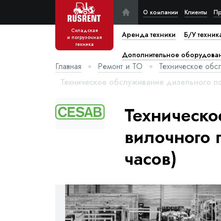
О компании
Клиенты
Пр
Складская
Аренда техники
Б/У техник
и погрузочная
техника
Дополнительное оборудова
Главная
Ремонт и ТО
Техническое обс
Техническое обслуживание дизельного по
Техническо
вилочного 
часов)