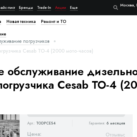
Москва, 
айс-лист
Бренды
Trade-In
Акции
Еще
а
Новая техника
Ремонт и ТО
ние
луживание погрузчиков
грузчика Cesab ТО-4 (2000 мото-часов)
е обслуживание дизельно
погрузчика Cesab ТО-4 (20
Арт.:
TODPCES4
Гарантия:
6 месяцев
Цена:
Отзывы
: