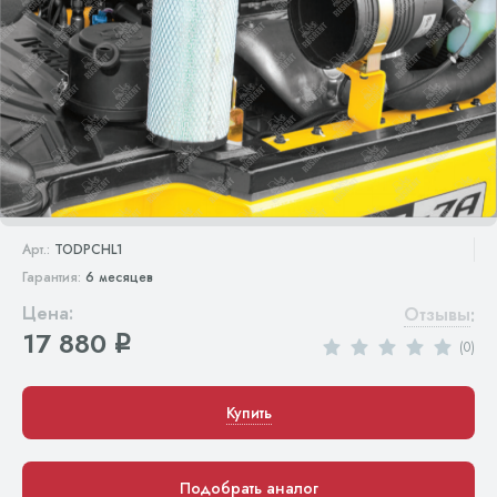
Арт.:
TODPCHL1
Гарантия:
6 месяцев
Цена:
Отзывы
:
17 880
q
(0)
Купить
Подобрать аналог