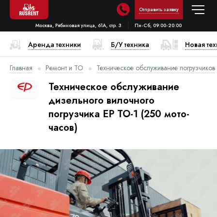
Отправить заявку
Москва, Рябиновая улица, 61А, стр. 3
Пн-Сб, 09:00-20:00
Аренда техники
Б/У техника
Новая те
Главная
Ремонт и ТО
Техническое обслуживание погрузчиков
Техническое обслуживание
дизельного вилочного
погрузчика EP ТО-1 (250 мото-
часов)