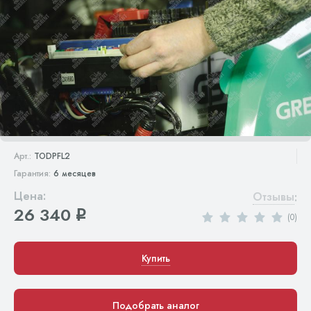
Арт.:
TODPFL2
Гарантия:
6 месяцев
Цена:
Отзывы
:
26 340
q
(0)
Купить
Подобрать аналог