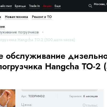
Москва, 
айс-лист
Бренды
Trade-In
Акции
Еще
а
Новая техника
Ремонт и ТО
ние
луживание погрузчиков
грузчика Hangcha ТО-2 (500 мото-часов)
е обслуживание дизельно
погрузчика Hangcha ТО-2 
Арт.:
TODPHNG2
Гарантия:
6 месяцев
Цена:
Отзывы
: