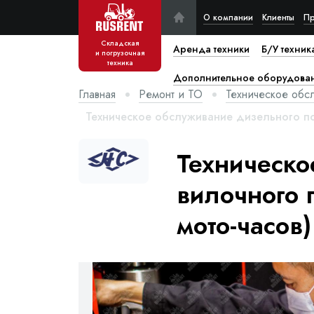
О компании
Клиенты
Пр
Складская
Аренда техники
Б/У техник
и погрузочная
техника
Дополнительное оборудова
Главная
Ремонт и ТО
Техническое обс
Техническое обслуживание дизельного по
Техническо
вилочного 
мото-часов)