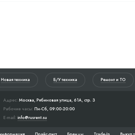
Новая техника
Б/У техника
Ремонт и ТО
Адрес:
Москва, Рябиновая улица, 61А, стр. 3
Рабочие часы:
Пн-Сб, 09:00-20:00
E-mail:
info@rusrent.su
информация
Прайс-лист
Бренды
Trade-In
Выкуп 