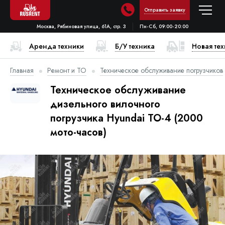
Отправить заявку
Москва, Рябиновая улица, 61А, стр. 3
Пн-Сб, 09:00-20:00
Аренда техники
Б/У техника
Новая те
Главная
Ремонт и ТО
Техническое обслуживание погрузчиков
Техническое обслуживание
дизельного вилочного
погрузчика Hyundai ТО-4 (2000
мото-часов)