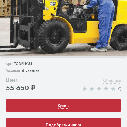
Арт.:
TODPHYU4
Гарантия:
6 месяцев
Цена:
Отзывы
:
55 650
q
(0)
Купить
Подобрать аналог