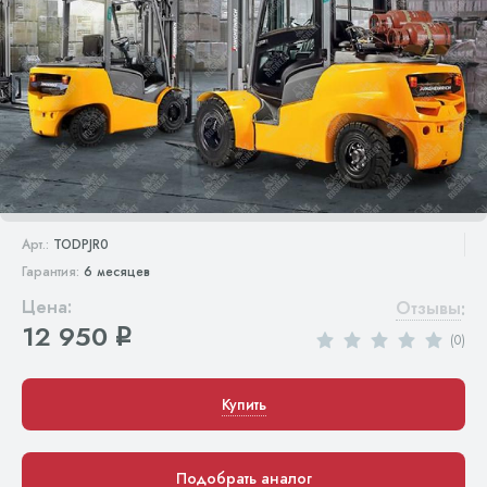
Арт.:
TODPJR0
Гарантия:
6 месяцев
Цена:
Отзывы
:
12 950
q
(0)
Купить
Подобрать аналог