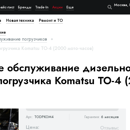
Москва, 
айс-лист
Бренды
Trade-In
Акции
Еще
а
Новая техника
Ремонт и ТО
ние
луживание погрузчиков
грузчика Komatsu ТО-4 (2000 мото-часов)
е обслуживание дизельно
погрузчика Komatsu ТО-4 
Арт.:
TODPKOM4
Гарантия:
6 месяцев
Цена:
Отзывы
: