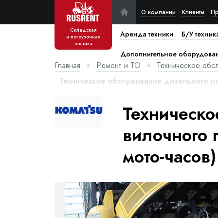
О компании
Клиенты
Пр
Складская
Аренда техники
Б/У техник
и погрузочная
техника
Дополнительное оборудова
Главная
Ремонт и ТО
Техническое обс
Техническое обслуживание дизельного по
Техническо
вилочного 
мото-часов)