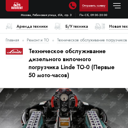
Отправить заявку
Москва, Рябиновая улица, 61А, стр. 3
Пн-Сб, 09:00-20:00
Аренда техники
Б/У техника
Новая те
Главная
Ремонт и ТО
Техническое обслуживание погрузчиков
Техническое обслуживание
дизельного вилочного
погрузчика Linde ТО-0 (Первые
50 мото-часов)