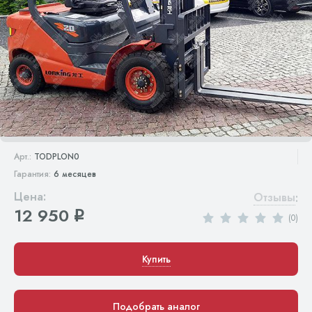
Арт.:
TODPLON0
Гарантия:
6 месяцев
Цена:
Отзывы
:
12 950
q
(0)
Купить
Подобрать аналог