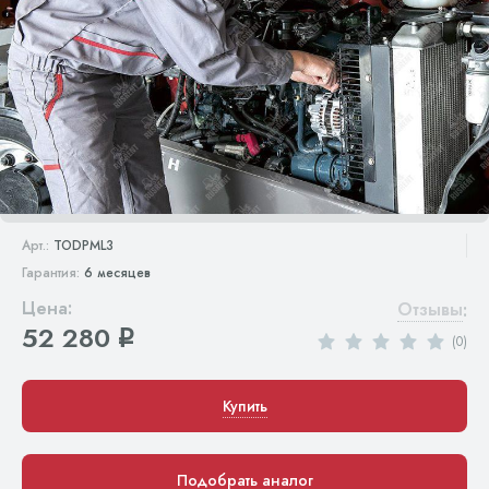
Арт.:
TODPML3
Гарантия:
6 месяцев
Цена:
Отзывы
:
52 280
q
(0)
Купить
Подобрать аналог