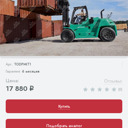
Арт.:
TODPMIT1
Гарантия:
6 месяцев
Цена:
Отзывы
:
17 880
q
(0)
Купить
Подобрать аналог