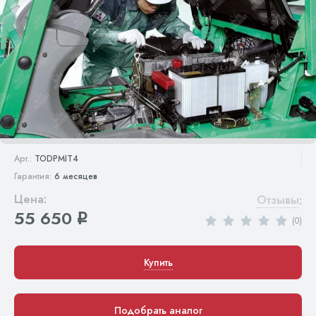
Арт.:
TODPMIT4
Гарантия:
6 месяцев
Цена:
Отзывы
:
55 650
q
(0)
Купить
Подобрать аналог