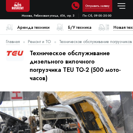
Отправить заявку
Москва, Рябиновая улица, 61А, стр. 3
Пн-Сб, 09:00-20:00
Аренда техники
Б/У техника
Новая те
Главная
Ремонт и ТО
Техническое обслуживание погрузчиков
Техническое обслуживание
дизельного вилочного
погрузчика TEU ТО-2 (500 мото-
часов)