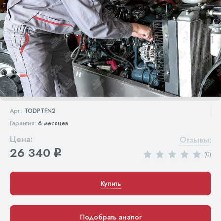
Арт.:
TODPTFN2
Гарантия:
6 месяцев
Цена:
Отзывы
:
26 340
q
(0)
Купить
Подобрать аналог