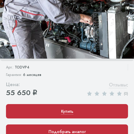
Арт.:
TODVP4
Гарантия:
6 месяцев
Цена:
Отзывы
:
55 650
q
(0)
Купить
Подобрать аналог