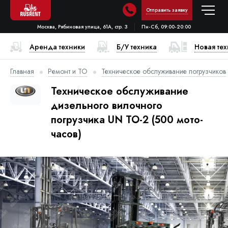
Отправить заявку
Москва, Рябиновая улица, 61А, стр. 3
Пн-Сб, 09:00-20:00
Аренда техники
Б/У техника
Новая те
Главная
Ремонт и ТО
Техническое обслуживание погрузчиков
Техническое обслуживание
дизельного вилочного
погрузчика UN ТО-2 (500 мото-
часов)