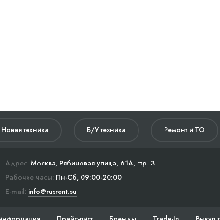
Новая техника
Б/У техника
Ремонт и ТО
Адрес:
Москва, Рябиновая улица, 61А, стр. 3
Рабочие часы:
Пн-Сб, 09:00-20:00
E-mail:
info@rusrent.su
информация
Прайс-лист
Бренды
Trade-In
Выкуп 