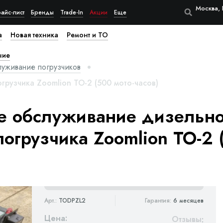
Москва, 
айс-лист
Бренды
Trade-In
Акции
Еще
а
Новая техника
Ремонт и ТО
ние
луживание погрузчиков
грузчика Zoomlion ТО-2 (500 мото-часов)
е обслуживание дизельно
погрузчика Zoomlion ТО-2 
Арт.:
TODPZL2
Гарантия:
6 месяцев
Цена:
Отзывы
: