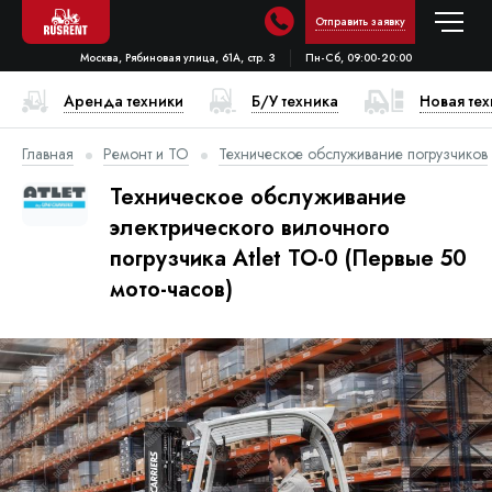
Отправить заявку
Москва, Рябиновая улица, 61А, стр. 3
Пн-Сб, 09:00-20:00
Аренда техники
Б/У техника
Новая те
Главная
Ремонт и ТО
Техническое обслуживание погрузчиков
Техническое обслуживание
электрического вилочного
погрузчика Atlet ТО-0 (Первые 50
мото-часов)