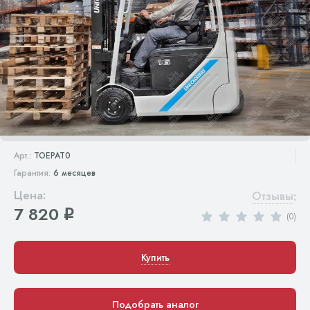
Арт.:
TOEPAT0
Гарантия:
6 месяцев
Цена:
Отзывы
:
7 820
q
(0)
Купить
Подобрать аналог