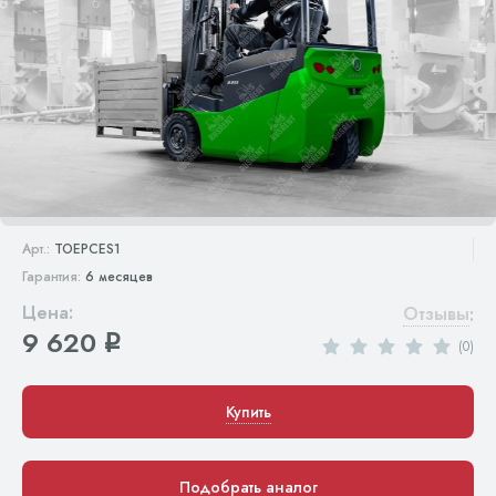
Арт.:
TOEPCES1
Гарантия:
6 месяцев
Цена:
Отзывы
:
9 620
q
(0)
Купить
Подобрать аналог