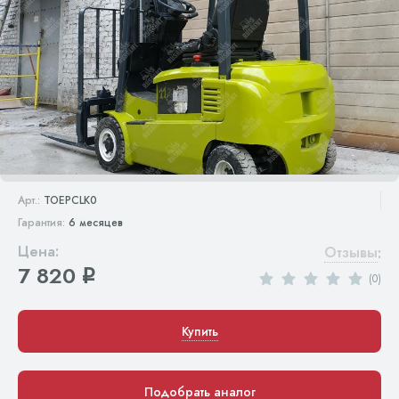
Арт.:
TOEPCLK0
Гарантия:
6 месяцев
Цена:
Отзывы
:
7 820
q
(0)
Купить
Подобрать аналог