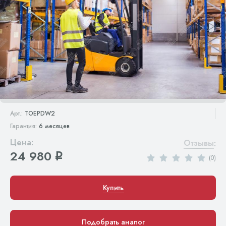
Арт.:
TOEPDW2
Гарантия:
6 месяцев
Цена:
Отзывы
:
24 980
q
(0)
Купить
Подобрать аналог